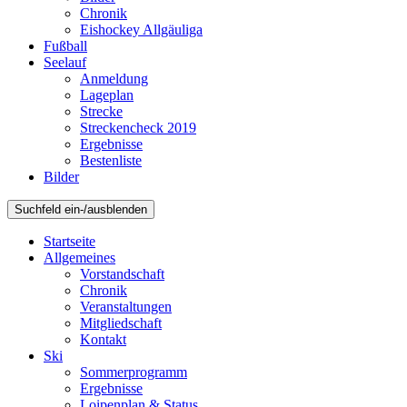
Chronik
Eishockey Allgäuliga
Fußball
Seelauf
Anmeldung
Lageplan
Strecke
Streckencheck 2019
Ergebnisse
Bestenliste
Bilder
Suchfeld ein-/ausblenden
Startseite
Allgemeines
Vorstandschaft
Chronik
Veranstaltungen
Mitgliedschaft
Kontakt
Ski
Sommerprogramm
Ergebnisse
Loipenplan & Status